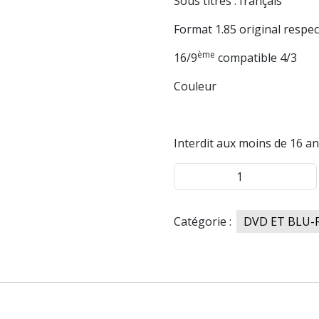
Sous titres : français
Format 1.85 original respec
ème
16/9
compatible 4/3
Couleur
Interdit aux moins de 16 an
quantité
de
Un
Catégorie :
DVD ET BLU-
zoo
la
nuit