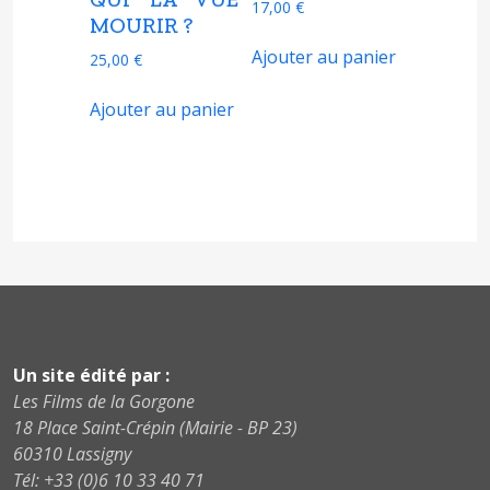
17,00
€
MOURIR ?
Ajouter au panier
25,00
€
Ajouter au panier
Un site édité par :
Les Films de la Gorgone
18 Place Saint-Crépin (Mairie - BP 23)
60310 Lassigny
Tél: +33 (0)6 10 33 40 71