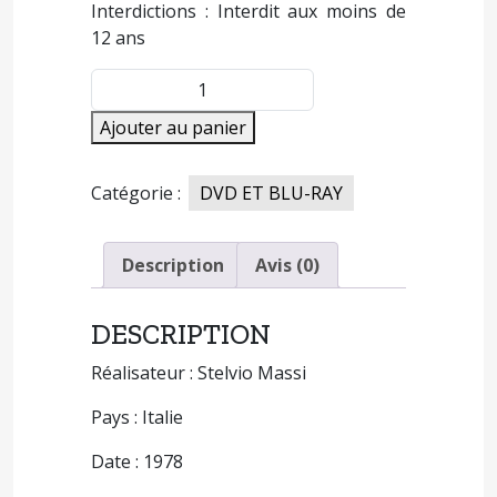
Interdictions : Interdit aux moins de
12 ans
quantité
de
Ajouter au panier
UN
FLIC
EXPLOSIF
Catégorie :
DVD ET BLU-RAY
Description
Avis (0)
DESCRIPTION
Réalisateur : Stelvio Massi
Pays : Italie
Date : 1978