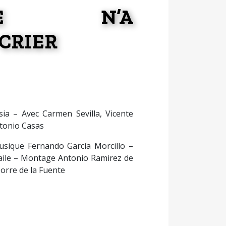
NNE N’A
CRIER
sia – Avec Carmen Sevilla, Vicente
ntonio Casas
usique Fernando García Morcillo –
aile – Montage Antonio Ramirez de
orre de la Fuente