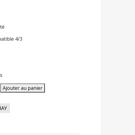
té
tible 4/3
s
Ajouter au panier
RAY