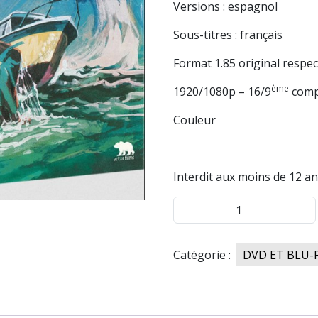
Versions : espagnol
Sous-titres : français
Format 1.85 original respec
ème
1920/1080p – 16/9
compa
Couleur
Interdit aux moins de 12 an
quantité
de
Personne
Catégorie :
DVD ET BLU-
n'a
entendu
crier