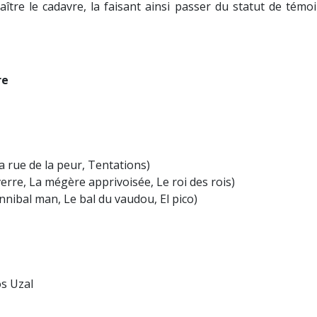
araître le cadavre, la faisant ainsi passer du statut de témo
re
a rue de la peur, Tentations)
erre, La mégère apprivoisée, Le roi des rois)
annibal man, Le bal du vaudou, El pico)
os Uzal