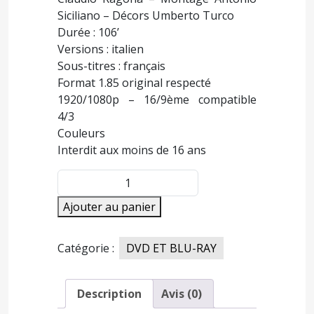
Siciliano – Décors Umberto Turco
Durée : 106’
Versions : italien
Sous-titres : français
Format 1.85 original respecté
1920/1080p – 16/9ème compatible
4/3
Couleurs
Interdit aux moins de 16 ans
quantité
de
Ajouter au panier
NOUS
SOMMES
TOUS
Catégorie :
DVD ET BLU-RAY
EN
LIBERTÉ
Description
Avis (0)
PROVISOIRE