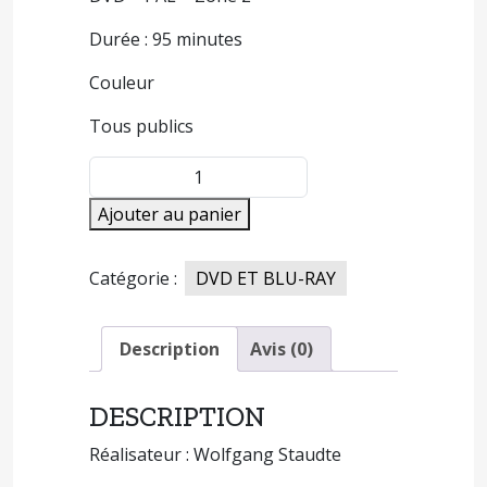
Durée : 95 minutes
Couleur
Tous publics
quantité
de
Ajouter au panier
L'HISTOIRE
DU
PETIT
Catégorie :
DVD ET BLU-RAY
MUCK
Description
Avis (0)
DESCRIPTION
Réalisateur : Wolfgang Staudte