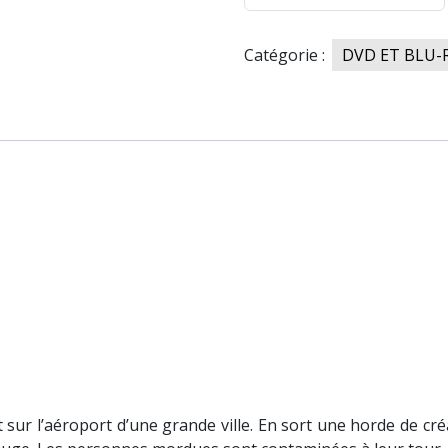
de
L'AVION
Catégorie :
DVD ET BLU-
DE
L'APOCALYPSE
ur l’aéroport d’une grande ville. En sort une horde de cré