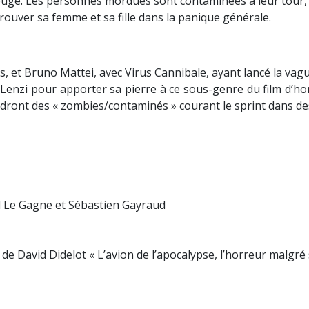
ouge. Les personnes mordues sont contaminées à leur tour,
etrouver sa femme et sa fille dans la panique générale.
ies, et Bruno Mattei, avec Virus Cannibale, ayant lancé la v
 Lenzi pour apporter sa pierre à ce sous-genre du film d’ho
ndront des « zombies/contaminés » courant le sprint dans de
 Le Gagne et Sébastien Gayraud
s de David Didelot « L’avion de l’apocalypse, l’horreur malgré 