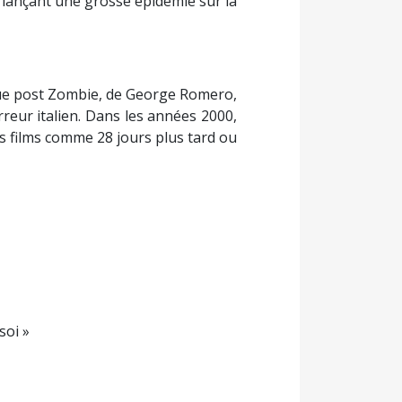
 lançant une grosse épidémie sur la
ague post Zombie, de George Romero,
rreur italien. Dans les années 2000,
s films comme 28 jours plus tard ou
soi »