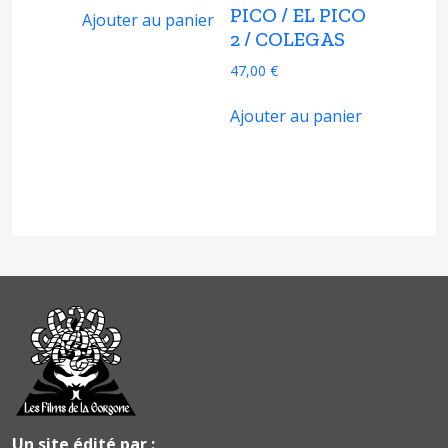
PICO / EL PICO
Ajouter au panier
2 / COLEGAS
47,00
€
Ajouter au panier
Un site édité par :