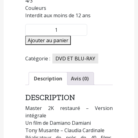
4/3
Couleurs
Interdit aux moins de 12 ans
quantité
de
Ajouter au panier
GOODBYE
&
AMEN
Catégorie :
DVD ET BLU-RAY
Description
Avis (0)
DESCRIPTION
Master 2K restauré – Version
intégrale
Un film de Damiano Damiani
Tony Musante – Claudia Cardinale
Réalisateur de près de 40 films,