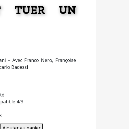
T TUER UN
ni – Avec Franco Nero, Françoise
ncarlo Badessi
té
atible 4/3
s
Ajouter au panier