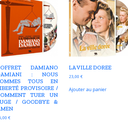
COFFRET DAMIANO
LA VILLE DOREE
DAMIANI : NOUS
23,00
€
SOMMES TOUS EN
IBERTÉ PROVISOIRE /
Ajouter au panier
COMMENT TUER UN
JUGE / GOODBYE &
AMEN
5,00
€