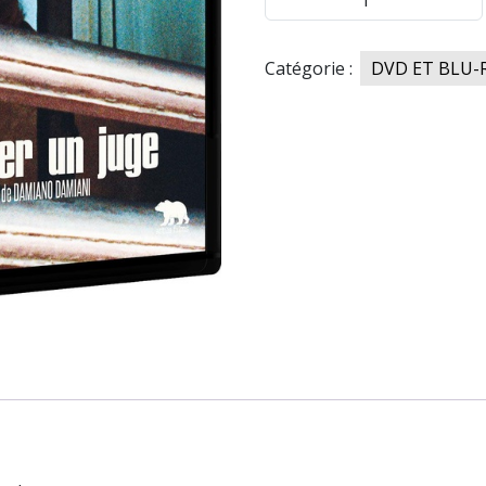
de
COMMENT
Catégorie :
DVD ET BLU-
TUER
UN
JUGE