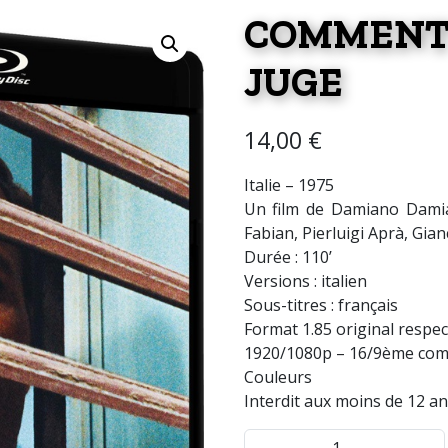
COMMEN
JUGE
14,00
€
Italie – 1975
Un film de Damiano Damia
Fabian, Pierluigi Aprà, Gia
Durée : 110’
Versions : italien
Sous-titres : français
Format 1.85 original respec
1920/1080p – 16/9ème comp
Couleurs
Interdit aux moins de 12 an
quantité