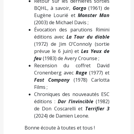
Retour sur les dernières sorties
BQHL, à savoir,
Gorgo
(1961) de
Eugène Lourié et
Monster Man
(2003) de Michael Davis ;
Évocation des parutions Rimini
éditions avec
La Tour du diable
(1972) de Jim O’Connoly (sortie
prévue le 6 juin) et
Les Yeux de
feu
(1983) de Avery Crounse ;
Recension du coffret David
Cronenberg avec
Rage
(1977) et
Fast Company
(1978) Carlotta
Films ;
Chroniques des nouveautés ESC
éditions :
Dar l’invincible
(1982)
de Don Coscarelli et
Terrifier 3
(2024) de Damien Leone.
Bonne écoute à toutes et tous !