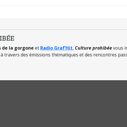
IBÉE
s de la gorgone
et
Radio Graf’Hit
,
Culture prohibée
vous i
e à travers des émissions thématiques et des rencontres pas