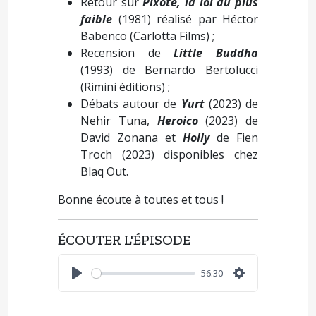
Retour sur
Pixote, la loi du plus
faible
(1981) réalisé par Héctor
Babenco (Carlotta Films) ;
Recension de
Little Buddha
(1993) de Bernardo Bertolucci
(Rimini éditions) ;
Débats autour de
Yurt
(2023) de
Nehir Tuna,
Heroico
(2023) de
David Zonana et
Holly
de Fien
Troch (2023) disponibles chez
Blaq Out.
Bonne écoute à toutes et tous !
ÉCOUTER L'ÉPISODE
56:30
Play
Settings