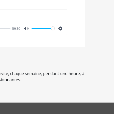
59:30
Mute
Settings
nvite, chaque semaine, pendant une heure, à
sionnantes.