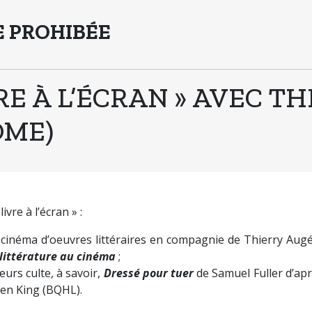
 PROHIBÉE
RE À L’ÉCRAN » AVEC T
OME)
vre à l’écran » :
cinéma d’oeuvres littéraires en compagnie de Thierry Augé
littérature au cinéma
;
urs culte, à savoir,
Dressé pour tuer
de Samuel Fuller d’ap
hen King (BQHL).